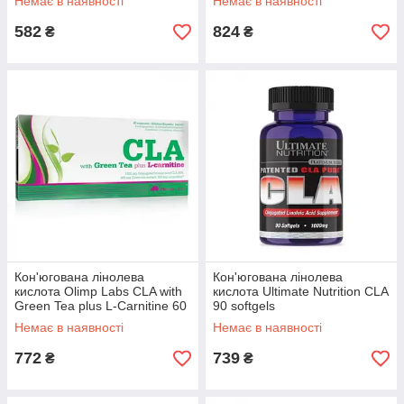
Немає в наявності
Немає в наявності
582
824
₴
₴
Кон'югована лінолева
Кон'югована лінолева
кислота Olimp Labs CLA with
кислота Ultimate Nutrition CLA
Green Tea plus L-Carnitine 60
90 softgels
caps
Немає в наявності
Немає в наявності
772
739
₴
₴