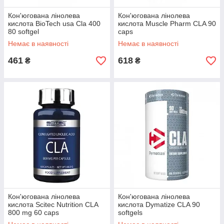
Кон'югована лінолева
Кон'югована лінолева
кислота BioTech usa Cla 400
кислота Muscle Pharm CLA 90
80 softgel
caps
Немає в наявності
Немає в наявності
461
618
₴
₴
Кон'югована лінолева
Кон'югована лінолева
кислота Scitec Nutrition CLA
кислота Dymatize CLA 90
800 mg 60 caps
softgels