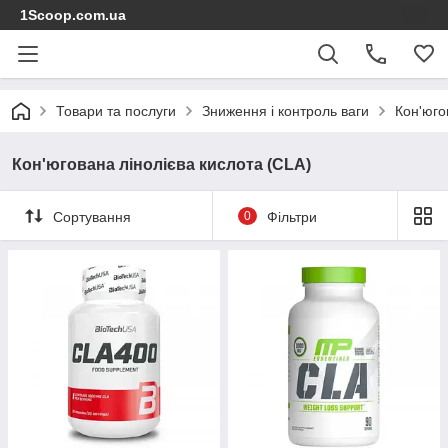
1Scoop.com.ua
Товари та послуги
Зниження і контроль ваги
Кон'юго
Кон'югована лінолієва кислота (CLA)
Сортування
0
Фільтри