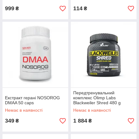
999
114
₴
₴
Передтренувальний
Екстракт герані NOSOROG
комплекс Olimp Labs
DMAA 50 caps
Blackweiler Shred 480 g
Немає в наявності
Немає в наявності
349
1 884
₴
₴