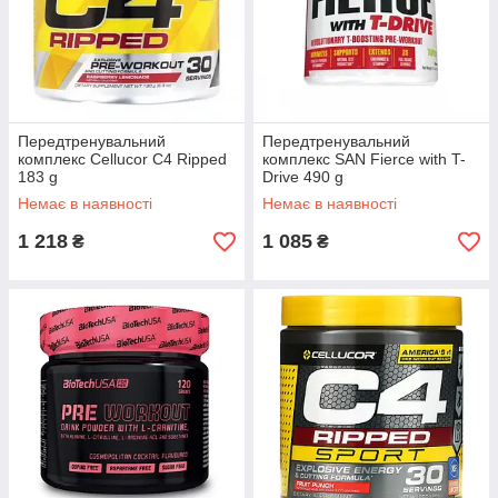
Передтренувальний
Передтренувальний
комплекс Cellucor C4 Ripped
комплекс SAN Fierce with T-
183 g
Drive 490 g
Немає в наявності
Немає в наявності
1 218
1 085
₴
₴