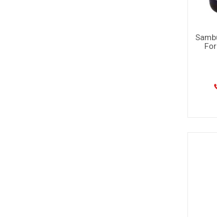
Sambu
For