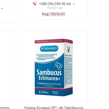
+380 (96) 094-90-64
Киевстар
19216-01
 Immu
Чорна бузина VP Lab Sambucus