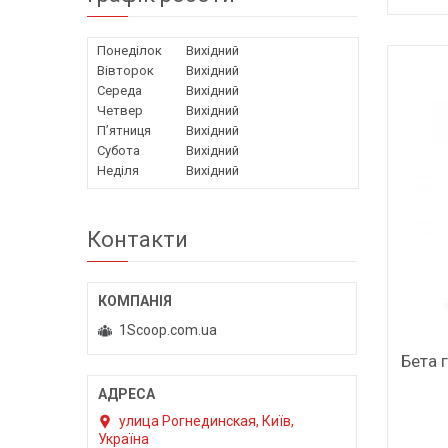
Понеділок
Вихідний
Вівторок
Вихідний
Середа
Вихідний
Четвер
Вихідний
Пʼятниця
Вихідний
Субота
Вихідний
Неділя
Вихідний
Контакти
1Scoop.com.ua
Бета 
улица Рогнединская, Київ,
Україна