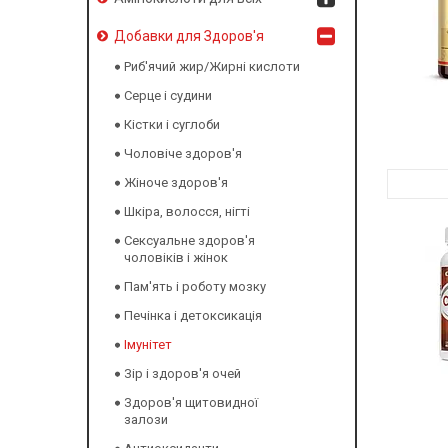
Добавки для Здоров'я
Риб'ячий жир/Жирні кислоти
Серце і судини
Кістки і суглоби
Чоловіче здоров'я
Жіноче здоров'я
Шкіра, волосся, нігті
Сексуальне здоров'я
чоловіків і жінок
Пам'ять і роботу мозку
Печінка і детоксикація
Імунітет
Зір і здоров'я очей
Здоров'я щитовидної
залози