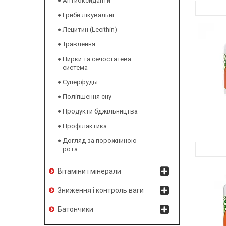
Антиоксиданти
Гриби лікувальні
Лецитин (Lecithin)
Травлення
Нирки та сечостатева
система
Суперфуды
Поліпшення сну
Продукти бджільництва
Профілактика
Догляд за порожниною
рота
Вітаміни і мінерали
Зниження і контроль ваги
Батончики