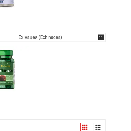
Ехінацея (Echinacea)
11