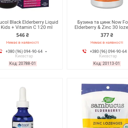
col Black Elderberry Liquid
Бузина та цинк Now F
 Kids + Vitamin C 120 ml
Elderberry & Zinc 30 loz
546 ₴
377 ₴
Немає в наявності
Немає в наявності
+380 (96) 094-90-64
+380 (96) 094-90-64
Киевстар
Киевстар
20788-01
20113-01