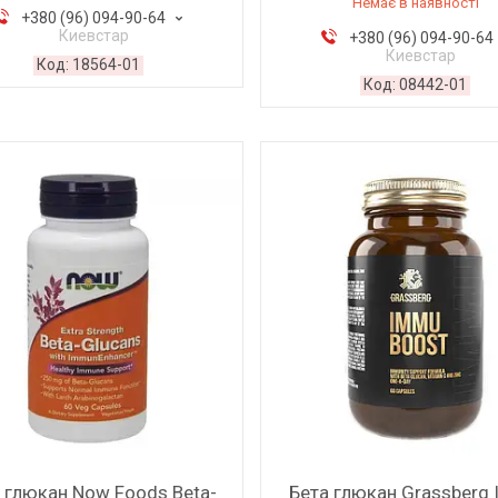
Немає в наявності
+380 (96) 094-90-64
Киевстар
+380 (96) 094-90-64
Киевстар
18564-01
08442-01
 глюкан Now Foods Beta-
Бета глюкан Grassberg