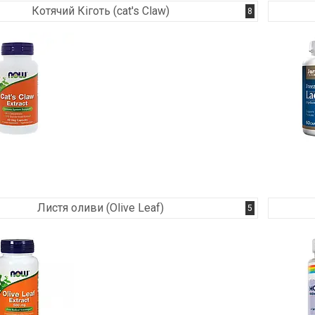
Котячий Кіготь (cat's Claw)
8
Листя оливи (Olive Leaf)
5