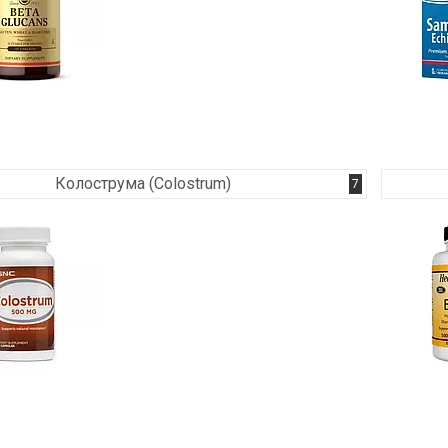
Колострума (Colostrum)
7