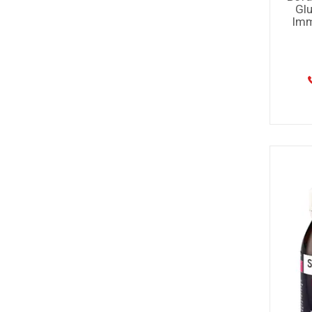
Glu
Imm