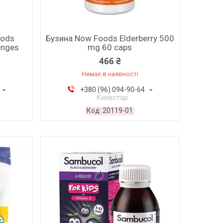
oods
Бузина Now Foods Elderberry 500
enges
mg 60 caps
466 ₴
Немає в наявності
+380 (96) 094-90-64
Киевстар
20119-01