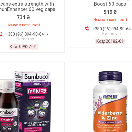
cans extra strength with
Boost 60 caps
unEnhancer 60 veg caps
519 ₴
731 ₴
Немає в наявності
Немає в наявності
+380 (96) 094-90-64
Киевстар
+380 (96) 094-90-64
Киевстар
20182-01
09927-01