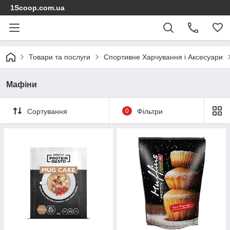
1Scoop.com.ua
Товари та послуги
Спортивне Харчування і Аксесуари
Мафіни
Сортування
0
Фільтри