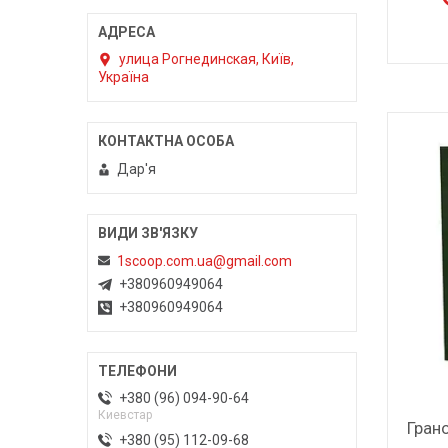
улица Рогнединская, Київ,
Україна
Дар'я
1scoop.com.ua@gmail.com
+380960949064
+380960949064
+380 (96) 094-90-64
Киевстар
Грано
+380 (95) 112-09-68