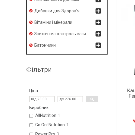
Добавки для Здоров'я
Вітаміни і мінерали
Зниження і контроль ваги
Батончики
Фільтри
Каш
Ціна
Fe
Виробник
AllNutrition
1
Go On! Nutrition
1
Power Pro
3