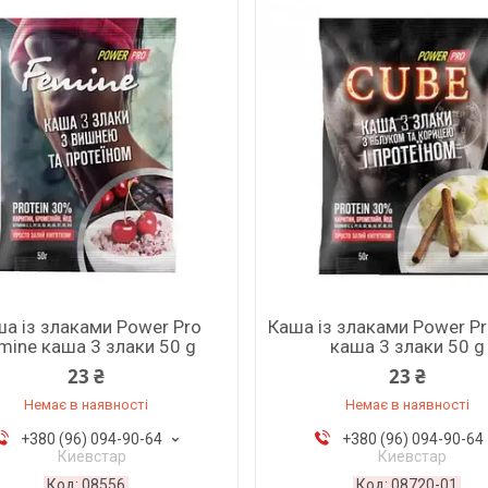
а із злаками Power Pro
Каша із злаками Power P
mine каша 3 злаки 50 g
каша 3 злаки 50 g
23 ₴
23 ₴
Немає в наявності
Немає в наявності
+380 (96) 094-90-64
+380 (96) 094-90-64
Киевстар
Киевстар
08556
08720-01