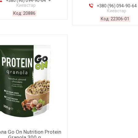
+380 (96) 094-90-64
Киевстар
+380 (96) 094-90-64
Киевстар
20886
22306-01
ла Go On Nutrition Protein
Granola 300 g