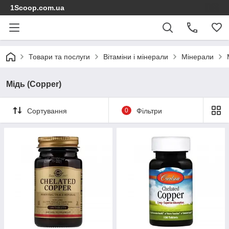
1Scoop.com.ua
Товари та послуги
Вітаміни і мінерали
Мінерали
Мідь (Copper)
Сортування
0
Фільтри