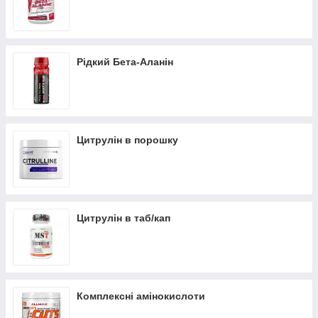
Рідкий Бета-Аланін
Цитрулін в порошку
Цитрулін в таб/кап
Комплексні амінокислоти