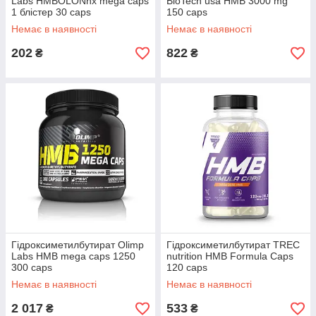
Labs HMBOLONnx mega caps
BioTech usa HMB 3000 mg
1 блістер 30 caps
150 caps
Немає в наявності
Немає в наявності
202
822
₴
₴
Гідроксиметилбутират Olimp
Гідроксиметилбутират TREC
Labs HMB mega caps 1250
nutrition HMB Formula Caps
300 caps
120 caps
Немає в наявності
Немає в наявності
2 017
533
₴
₴