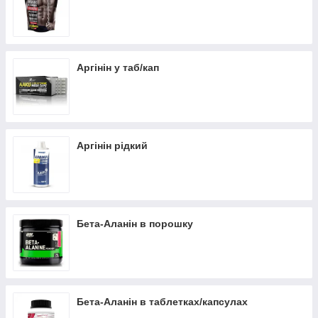
Аргінін у таб/кап
Аргінін рідкий
Бета-Аланін в порошку
Бета-Аланін в таблетках/капсулах