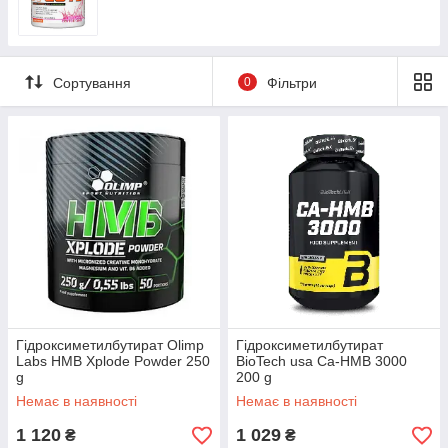
Сортування
0
Фільтри
Гідроксиметилбутират Olimp
Гідроксиметилбутират
Labs HMB Xplode Powder 250
BioTech usa Ca-HMB 3000
g
200 g
Немає в наявності
Немає в наявності
1 120
1 029
₴
₴