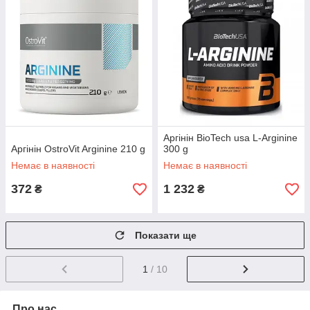
Аргінін BioTech usa L-Arginine
Аргінін OstroVit Arginine 210 g
300 g
Немає в наявності
Немає в наявності
372
1 232
₴
₴
Показати ще
1
/ 10
Про нас