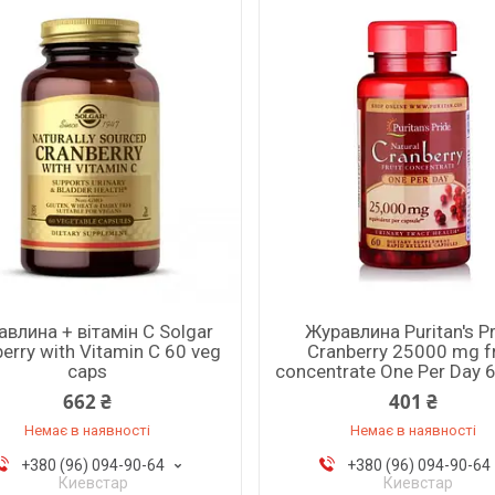
влина + вітамін С Solgar
Журавлина Puritan's P
erry with Vitamin C 60 veg
Cranberry 25000 mg fr
caps
concentrate One Per Day 
662 ₴
401 ₴
Немає в наявності
Немає в наявності
+380 (96) 094-90-64
+380 (96) 094-90-64
Киевстар
Киевстар