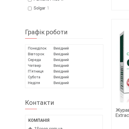
Solgar
1
Графік роботи
Понеділок
Вихідний
Вівторок
Вихідний
Середа
Вихідний
Четвер
Вихідний
Пʼятниця
Вихідний
Субота
Вихідний
Неділя
Вихідний
Контакти
Журав
Extra
1Scoop.com.ua