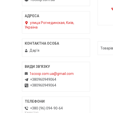
улица Рогнединская, Київ,
Україна
Дар'я
1scoop.com.ua@gmail.com
+380960949064
+380960949064
+380 (96) 094-90-64
Киевстар