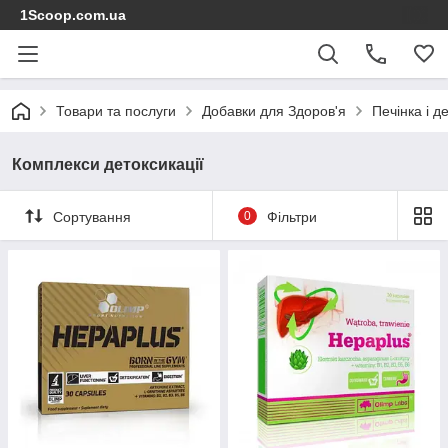
1Scoop.com.ua
Товари та послуги
Добавки для Здоров'я
Печінка і д
Комплекси детоксикації
Сортування
0
Фільтри