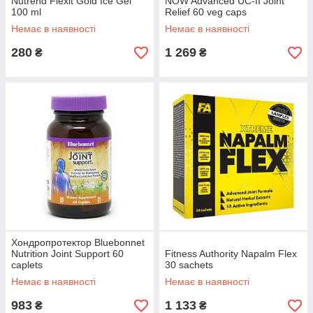
Nutrend Flexit Gold Ice Gel
NOW Advanced UC-II Joint
100 ml
Relief 60 veg caps
Немає в наявності
Немає в наявності
280
1 269
₴
₴
Хондропротектор Bluebonnet
Nutrition Joint Support 60
Fitness Authority Napalm Flex
caplets
30 sachets
Немає в наявності
Немає в наявності
983
1 133
₴
₴