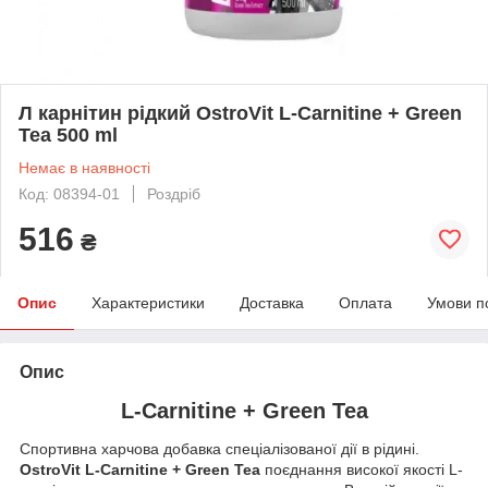
Л карнітин рідкий OstroVit L-Carnitine + Green
Tea 500 ml
Немає в наявності
Код: 08394-01
Роздріб
516
₴
Опис
Характеристики
Доставка
Оплата
Умови п
Опис
L-Carnitine + Green Tea
Спортивна харчова добавка спеціалізованої дії в рідині.
OstroVit L-Carnitine + Green Tea
поєднання високої якості L-