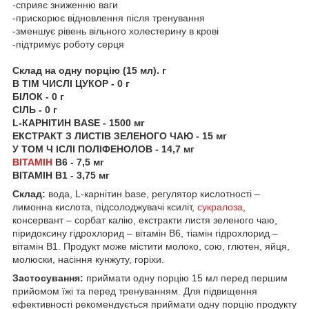
-сприяє зниженню ваги
-прискорює відновлення після тренування
-зменшує рівень вільного холестерину в крові
-підтримує роботу серця
Склад на одну порцію (15 мл). г
В ТІМ ЧИСЛІ ЦУКОР - 0 г
БІЛОК - 0 г
СІЛЬ - 0 г
L-КАРНІТИН BASE - 1500 мг
ЕКСТРАКТ З ЛИСТІВ ЗЕЛЕНОГО ЧАЮ - 15 мг
У ТОМ Ч ІСЛІ ПОЛІФЕНОЛОВ - 14,7 мг
ВІТАМІН
B6 - 7,5 мг
ВІТАМІН B1 - 3,75 мг
Склад:
вода, L-карнітин base, регулятор кислотності –
лимонна кислота, підсолоджувачі ксиліт,
сукралоза
,
консервант – сорбат калію, екстракти листя зеленого чаю,
піридоксину гідрохлорид – вітамін B6, тіамін гідрохлорид –
вітамін В1. Продукт може містити молоко, сою, глютен, яйця,
молюски, насіння кунжуту, горіхи.
Застосування:
приймати одну порцію 15 мл перед першим
прийомом їжі та перед тренуванням. Для підвищення
ефективності рекомендується приймати одну порцію продукту