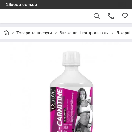
1Scoop.com.ua
Товари та послуги
Зниження і контроль ваги
Л-карніт