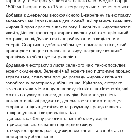
карнітину та екстракту з листя зеленого чаю. В одній порції
1500 мг L-карнітину та 15 мг екстракту з листя зеленого чаю.
Добавка є джерелом високоякісного L-карнітину та екстракту
зеленого чаю і призначена для людей, які прагнуть зменшити
жировий прошарок та знизити вагу. L-карнітин жиросжигатель,
який здійснює транспорт жирних кислот у мітохондріальний
матрикс, де відбувається їхнє руйнування з виділенням
енергії. Спортивна добавка збільшує термогенез тіла, який
прискорює процес спалювання жиру, покращує кондиції
організму та збільшує витривалість.
Додавання екстракту з листя зеленого чаю також посилює
ефект схуднення. Зелений чай ефективно підтримує процес
втрати ваги, стимулює процес розпаду жирових клітин та
запобігає їх повторному збільшенню. Крім того, екстракт
зеленого чаю містить дуже велику кількість поліфенолів, які
мають потужну антиоксидантну дію. Він має здатність
поглинати вільні радикали, допомагає затримати процес
старіння. -підвищує фізичну та розумову продуктивність
-покращує стан і витривалість тіла
-допомагає обміну речовин та метаболізму жирів
-прискорює спалювання підшкірного жиру
-стимулює процес розпаду жирових клітин та запобігає їх
повторному збільшення