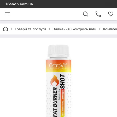
1Scoop.com.ua
Товари та послуги
Зниження і контроль ваги
Комплек