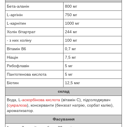
Бета-аланін
800 мг
L-аргінін
750 мг
L-карнітин
1000 мг
Холін бітартрат
244 мг
- з них холіну
100 мг
Вітамін B6
0,7 мг
Ніацін
7,5 мг
Рибофлавін
5 мг
Пантотенова кислота
5 мг
Біотин
12,5 мкг
склад
Вода, L-
аскорбінова кислота
(вітамін С), підсолоджувач
(
сукралоза
), консерванти (бензоат натрію, сорбат калію),
ароматизатор.
Фасування