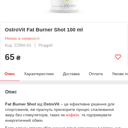
OstroVit Fat Burner Shot 100 ml
Немає в наявності
Код: 22956-01
Роздріб
65
₴
Опис
Характеристики
Доставка
Оплата
Умови п
Опис
Fat Burner Shot
від
OstroVit
– це ефективне рішення для
спортсменів, які прагнуть прискорити процес спалювання
жиру без стимуляторів, таких як
кофеїн
. та підтримувати
енергетичний обмін.
Бета-аланін сприяє збільшенню рівня карнозину в м'язах, що