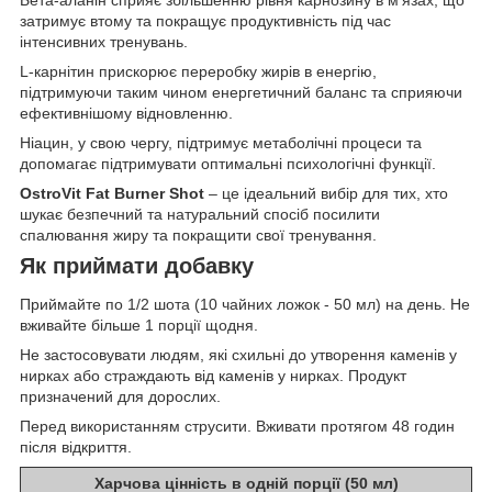
затримує втому та покращує продуктивність під час
інтенсивних тренувань.
L-карнітин прискорює переробку жирів в енергію,
підтримуючи таким чином енергетичний баланс та сприяючи
ефективнішому відновленню.
Ніацин, у свою чергу, підтримує метаболічні процеси та
допомагає підтримувати оптимальні психологічні функції.
OstroVit Fat Burner Shot
– це ідеальний вибір для тих, хто
шукає безпечний та натуральний спосіб посилити
спалювання жиру та покращити свої тренування.
Як приймати добавку
Приймайте по 1/2 шота (10 чайних ложок - 50 мл) на день. Не
вживайте більше 1 порції щодня.
Не застосовувати людям, які схильні до утворення каменів у
нирках або страждають від каменів у нирках. Продукт
призначений для дорослих.
Перед використанням струсити. Вживати протягом 48 годин
після відкриття.
Харчова цінність в одній порції (50 мл)