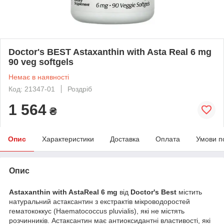
Doctor's BEST Astaxanthin with Asta Real 6 mg
90 veg softgels
Немає в наявності
Код: 21347-01
Роздріб
1 564
₴
Опис
Характеристики
Доставка
Оплата
Умови п
Опис
Astaxanthin with AstaReal 6 mg
від
Doctor's Best
містить
натуральний астаксантин з екстрактів мікроводоростей
гематококкус (Haematococcus pluvialis), які не містять
розчинників. Астаксантин має антиоксидантні властивості, які