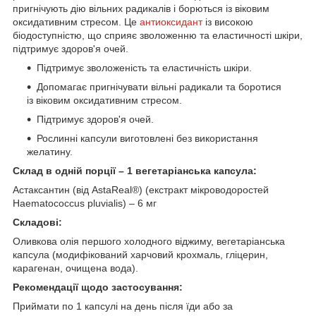
пригнічують дію вільних радикалів і борються із віковим
оксидативним стресом. Це
антиоксидант
із високою
біодоступністю, що сприяє зволоженню та еластичності шкіри,
підтримує здоров'я очей.
Підтримує зволоженість та еластичність шкіри.
Допомагає пригнічувати вільні радикали та боротися
із віковим оксидативним стресом.
Підтримує здоров'я очей.
Рослинні капсули виготовлені без використання
желатину.
Склад в одній порції – 1 вегетаріанська капсула:
Астаксантин (від AstaReal®) (екстракт мікроводоростей
Haematococcus pluvialis) – 6 мг
Складові:
Оливкова олія першого холодного віджиму, вегетаріанська
капсула (модифікований харчовий крохмаль, гліцерин,
карагенан, очищена вода).
Рекомендації щодо застосування:
Приймати по 1 капсулі на день після їди або за