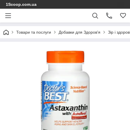
1Scoop.com.ua
Товари та послуги
Добавки для Здоров'я
Зір і здоро