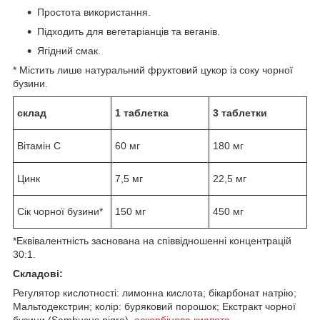
Простота використання.
Підходить для вегетаріанців та веганів.
Ягідний смак.
* Містить лише натуральний фруктовий цукор із соку чорної
бузини.
склад
1 таблетка
3 таблетки
Вітамін С
60 мг
180 мг
Цинк
7,5 мг
22,5 мг
Сік чорної бузини*
150 мг
450 мг
*Еквівалентність заснована на співвідношенні концентрацій
30:1.
Складові:
Регулятор кислотності: лимонна кислота; бікарбонат натрію;
Мальтодекстрин; колір: буряковий порошок; Екстракт чорної
бузини (Sambucus nigra),
аскорбінова кислота
,