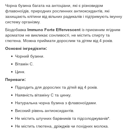
Чорна бузина багата на антоціани, які є різновидом
флавоноїдів, природних рослинних антиоксидантів, які
захищають клітини від вільних радикалів і підтримують імунну
систему організму.
Біодобавка
Immuno Forte Effervescent
із приємним ягідним
ароматом не викликає сонливості, не містить спирту та
глютена. Можна приймати дорослим та дітям від 4 років.
Основні інгредієнти:
Чорний бузини.
Вітамін С.
Цинк.
Переваги:
Підходить для дорослих та дітей від 4 років.
Наявність вітаміну С та цинку.
Натуральна чорна бузина з флавоноїдами.
Високий рівень антиоксидантів.
Не містить штучних барвників та підсолоджувачів*.
Не містить глютена, дріжджів чи похідних молока.