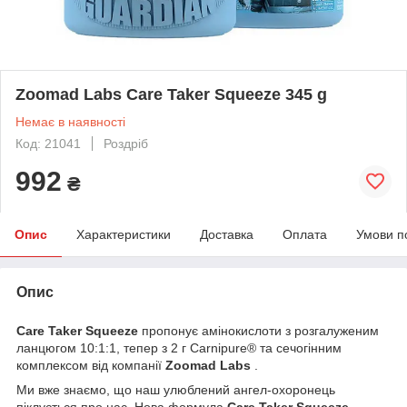
Zoomad Labs Care Taker Squeeze 345 g
Немає в наявності
Код: 21041
Роздріб
992
₴
Опис
Характеристики
Доставка
Оплата
Умови п
Опис
Care Taker Squeeze
пропонує амінокислоти з розгалуженим
ланцюгом 10:1:1, тепер з 2 г Carnipure® та сечогінним
комплексом від компанії
Zoomad Labs
.
Ми вже знаємо, що наш улюблений ангел-охоронець
піклується про нас. Нова формула
Care Taker Squeeze