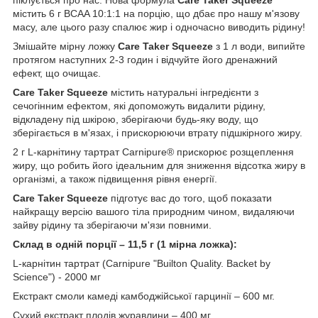
містить 6 г BCAA 10:1:1 на порцію, що дбає про нашу м'язову
масу, але цього разу спалює жир і одночасно виводить рідину!
Змішайте мірну ложку
Care Taker Squeeze
з 1 л води, випийте
протягом наступних 2-3 годин і відчуйте його дренажний
ефект, що очищає.
Care Taker Squeeze
містить натуральні інгредієнти з
сечогінним ефектом, які допоможуть видалити рідину,
відкладену під шкірою, зберігаючи будь-яку воду, що
зберігається в м'язах, і прискорюючи втрату підшкірного жиру.
2 г L-карнітину тартрат Carnipure® прискорює розщеплення
жиру, що робить його ідеальним для зниження відсотка жиру в
організмі, а також підвищення рівня енергії.
Care Taker Squeeze
підготує вас до того, щоб показати
найкращу версію вашого тіла природним чином, видаляючи
зайву рідину та зберігаючи м'язи повними.
Склад в одній порції – 11,5 г (1 мірна ложка):
L-карнітин тартрат (Carnipure "Builton Quality. Backet by
Science") - 2000 мг
Екстракт смоли камеді камбоджійської гарцинії – 600 мг.
Сухий екстракт плодів журавлини – 400 мг