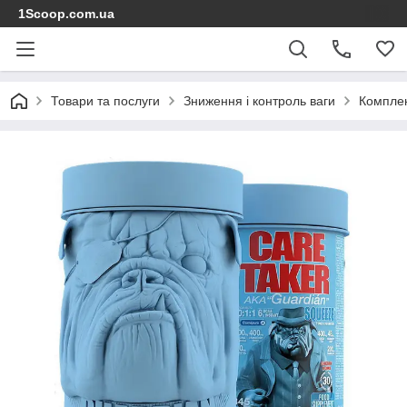
1Scoop.com.ua
Товари та послуги
Зниження і контроль ваги
Комплек