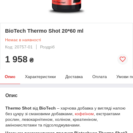
BioTech Thermo Shot 20*60 ml
Немає в наявності
Код: 20757-01
Роздріб
1 958
₴
Опис
Характеристики
Доставка
Оплата
Умови п
Опис
Thermo Shot
від
BioTech
– харчова добавка у вигляді напою
без цукру зі смаковими добавками,
кофеїном
, екстрактами
рослин, левокарнітином, холіном, креатиніном,
амінокислотами та підсолоджувачами.
Чому ми рекомендуємо продукт Biotechusa Thermo Shot?