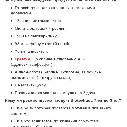
Готовий до споживання напій зі смаковими
добавками.
12 активних компонентів.
Містить екстракти 4 рослин.
1500 мг левокарнітину.
92 мг кофеїну у кожній порції.
Холін та інозитол.
Креатин
, що сприяє відтворенню АТФ
(аденозинтрифосфат).
Амінокислоти (L-аргінін, L-тирозин) та похідне
амінокислоти (L-цитрулін малат).
Не містить цукру.
Практична фасування в ампулах на 2 дози.
Кому ми рекомендуємо продукт Biotechusa Thermo Shot?
Тим, кому потрібна додаткова мотивація для занять
спортом
Тим, хто воліє готові до вживання продукти зі
смаковими добавками