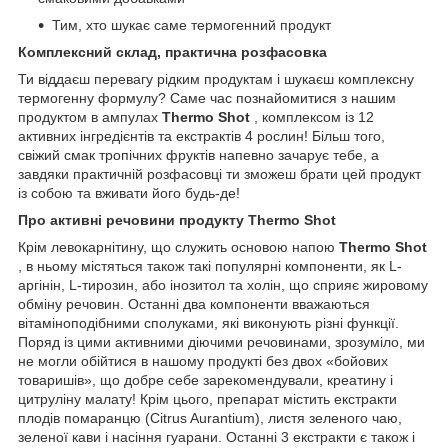
Тим, хто шукає саме термогенний продукт
Комплексний склад, практична розфасовка
Ти віддаєш перевагу рідким продуктам і шукаєш комплексну
термогенну формулу? Саме час познайомитися з нашим
продуктом в ампулах
Thermo Shot
, комплексом із 12
активних інгредієнтів та екстрактів 4 рослин! Більш того,
свіжий смак тропічних фруктів напевно зачарує тебе, а
завдяки практичній розфасовці ти зможеш брати цей продукт
із собою та вживати його будь-де!
Про активні речовини продукту Thermo Shot
Крім левокарнітину, що служить основою напою
Thermo Shot
, в ньому містяться також такі популярні компоненти, як L-
аргінін, L-тирозин, або інозитол та холін, що сприяє жировому
обміну речовин. Останні два компоненти вважаються
вітаміноподібними сполуками, які виконують різні функції.
Поряд із цими активними діючими речовинами, зрозуміло, ми
не могли обійтися в нашому продукті без двох «бойових
товаришів», що добре себе зарекомендували, креатину і
цитруліну малату! Крім цього, препарат містить екстракти
плодів помаранцю (Citrus Aurantium), листя зеленого чаю,
зеленої кави і насіння гуарани. Останні 3 екстракти є також і