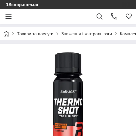
1Scoop.com.ua
Товари та послуги
Зниження і контроль ваги
Комплек