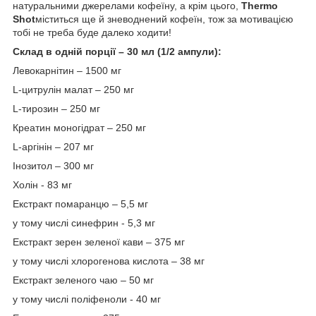
натуральними джерелами кофеїну, а крім цього,
Thermo
Shot
міститься ще й зневоднений кофеїн, тож за мотивацією
тобі не треба буде далеко ходити!
Склад в одній порції – 30 мл (1/2 ампули):
Левокарнітин – 1500 мг
L-цитрулін малат – 250 мг
L-тирозин – 250 мг
Креатин моногідрат – 250 мг
L-аргінін – 207 мг
Інозитол – 300 мг
Холін - 83 мг
Екстракт помаранцю – 5,5 мг
у тому числі синефрин - 5,3 мг
Екстракт зерен зеленої кави – 375 мг
у тому числі хлорогенова кислота – 38 мг
Екстракт зеленого чаю – 50 мг
у тому числі поліфеноли - 40 мг