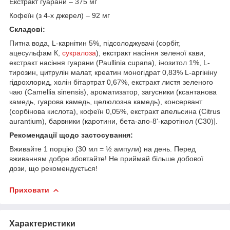
Екстракт гуарани – 375 мг
Кофеїн (з 4-х джерел) – 92 мг
Складові:
Питна вода, L-карнітин 5%, підсолоджувачі (сорбіт,
ацесульфам К,
сукралоза
), екстракт насіння зеленої кави,
екстракт насіння гуарани (Paullinia cupana), інозитол 1%, L-
тирозин, цитрулін малат, креатин моногідрат 0,83% L-аргініну
гідрохлорид, холін бітартрат 0,67%, екстракт листя зеленого
чаю (Camellia sinensis), ароматизатор, загусники (ксантанова
камедь, гуарова камедь, целюлозна камедь), консервант
(сорбінова кислота), кофеїн 0,05%, екстракт апельсина (Citrus
aurantium), барвники (каротини, бета-апо-8'-каротінол (C30)].
Рекомендації щодо застосування:
Вживайте 1 порцію (30 мл = ½ ампули) на день. Перед
вживанням добре збовтайте! Не приймай більше добової
дози, що рекомендується!
Приховати
Характеристики