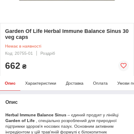
Garden Of Life Herbal Immune Balance Sinus 30
veg caps
Немає в наявності
Код: 20755-01
Роздріб
662
₴
Опис
Характеристики
Доставка
Оплата
Умови п
Опис
Herbal Immune Balance Sinus
– єдиний продукт у лінійці
Garden of Life
, спеціально розроблений для природної
підтримки здоров'я носових пазух. Основним активним
інгредієнтом у цій трав'яній формулі є білокопитник