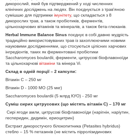
дикорослий, який був підтверджений у ході численних
клінічних досліджень на людях. Він поєднується з трав'яною
сумішшю для підтримки
імунітету
, що складається з 8
дикорослих трав, а також пробіотиків, ферментів,
цільнохарчових вітамінів та мінералів, а також бета-глюканів.
Herbal Immune Balance Sinus
поєднує в собі давню мудрість
традиційно використовуваних трав із захоплюючими новими
науковими дослідженнями, що стосуються цілісних харчових
інгредієнтів, таких як ферментовані пробіотики
Saccharomyces boulardii, ферменти, цитрусові біофлавоноїди
та цільнохарчові
вітаміни
та мінера Vi.
Склад в одній порції – 2 капсули:
Вітамін С – 250 мг
Вітамін D - 1000 МО (25 мкг)
Saccharomyces boulardii (5 млрд КУО) - 250 мг
Суміш сирих цитрусових (що містять вітамін С) – 170 мг
Сирі ягоди амли, цитрусові біофлавоноїди (нарігнін, наріутин,
гесперидин, дидимін, ериоцитрин)
Екстракт дикоростучого білокопитника (Petasites hybridus)
стебло – 15 % петазинів (не містить пірролізидинових