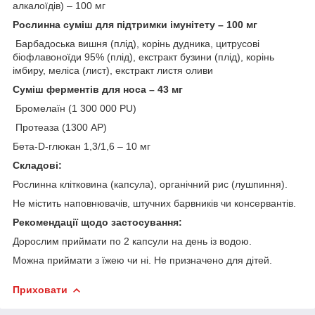
алкалоїдів) – 100 мг
Рослинна суміш для підтримки імунітету – 100 мг
Барбадоська вишня (плід), корінь дудника, цитрусові
біофлавоноїди 95% (плід), екстракт бузини (плід), корінь
імбиру, меліса (лист), екстракт листя оливи
Суміш ферментів для носа – 43 мг
Бромелаїн (1 300 000 PU)
Протеаза (1300 AP)
Бета-D-глюкан 1,3/1,6 – 10 мг
Складові:
Рослинна клітковина (капсула), органічний рис (лушпиння).
Не містить наповнювачів, штучних барвників чи консервантів.
Рекомендації щодо застосування:
Дорослим приймати по 2 капсули на день із водою.
Можна приймати з їжею чи ні. Не призначено для дітей.
Приховати