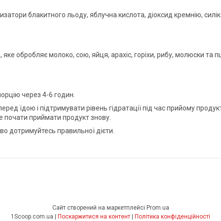
тизатори блакитного льоду, яблучна кислота, діоксид кремнію, силік
 яке обробляє молоко, сою, яйця, арахіс, горіхи, рибу, молюски та 
орцію через 4-6 годин.
ед їдою і підтримувати рівень гідратації під час прийому продукту
е почати приймати продукт знову.
во дотримуйтесь правильної дієти.
Сайт створений на маркетплейсі
Prom.ua
1Scoop.com.ua |
Поскаржитися на контент
|
Політика конфіденційності