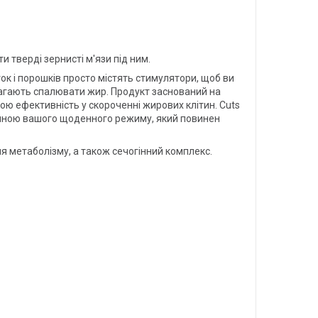
 тверді зернисті м'язи під ним.
ок і порошків просто містять стимулятори, щоб ви
омагають спалювати жир. Продукт заснований на
вою ефективність у скороченні жирових клітин. Cuts
тиною вашого щоденного режиму, який повинен
ня метаболізму, а також сечогінний комплекс.