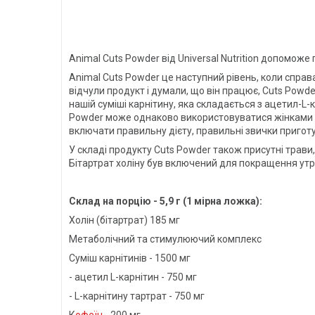
Animal Cuts Powder від Universal Nutrition допомож
Animal Cuts Powder це наступний рівень, коли спра
відчули продукт і думали, що він працює, Cuts Powd
нашій суміші карнітину, яка складається з ацетил-L-
Powder може однаково використовуватися жінками т
включати правильну дієту, правильні звички приготу
У складі продукту Cuts Powder також присутні трави,
Бітартрат холіну був включений для покращення утр
Склад на порцію - 5,9 г (1 мірна ложка):
Холін (бітартрат) 185 мг
Метаболічний та стимулюючий комплекс
Суміш карнітинів - 1500 мг
- ацетил L-карнітин - 750 мг
- L-карнітину тартрат - 750 мг