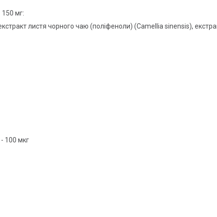
 150 мг:
екстракт листя чорного чаю (поліфеноли) (Camellia sinensis), екстр
 - 100 мкг