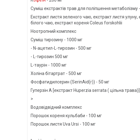
К
офеїн
- 200 мг
Суміш екстрактів трав для поліпшення метаболізму -
Екстракт листя зеленого чаю, екстракт листя улуну, 
білого чаю, екстракт кореня Coleus forskohlii
Ноотропний комплекс
Суміш тирозину - 1000 мг
- N-ацетил-L-тирозин - 500 мг
- L-тирозин 500 мг
L-таурін - 1000 мг
Холіна бітартрат - 500 мг
Фосфатидилсерин (SerinAid(r)) - 50 мг
Гуперзін А [екстракт Huperzia serrata ( цільна трава)]
>
Водовідвідний комплекс
Порошок кореня кульбаби - 100 мг
Порошок листя Uva Ursi - 100 мг