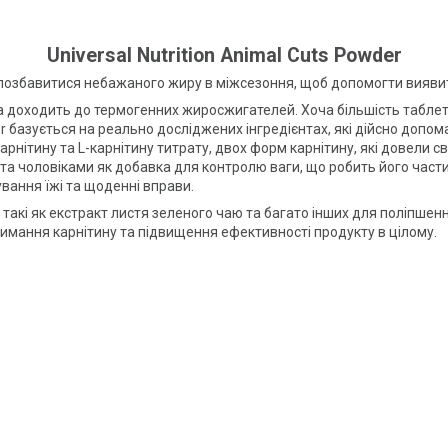
Universal Nutrition Animal Cuts Powder
е позбавитися небажаного жиру в міжсезоння, щоб допомогти виявити
ва доходить до термогенних жиросжигателей. Хоча більшість таблет
er базується на реально досліджених інгредієнтах, які дійсно доп
карнітину та L-карнітину титрату, двох форм карнітину, які довели с
а чоловіками як добавка для контролю ваги, що робить його час
вання їжі та щоденні вправи.
 такі як екстракт листя зеленого чаю та багато інших для поліпшен
имання карнітину та підвищення ефективності продукту в цілому.