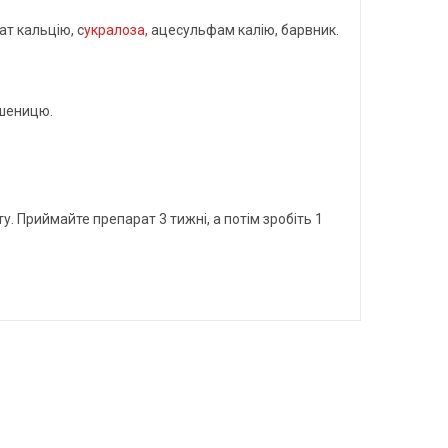
ат кальцію, с
укралоза,
ацесульфам калію, барвник.
пшеницю.
. Приймайте препарат 3 тижні, а потім зробіть 1