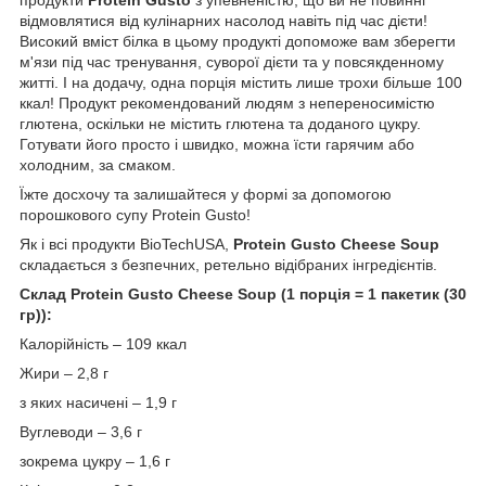
відмовлятися від кулінарних насолод навіть під час дієти!
Високий вміст білка в цьому продукті допоможе вам зберегти
м'язи під час тренування, суворої дієти та у повсякденному
житті. І на додачу, одна порція містить лише трохи більше 100
ккал! Продукт рекомендований людям з непереносимістю
глютена, оскільки не містить глютена та доданого цукру.
Готувати його просто і швидко, можна їсти гарячим або
холодним, за смаком.
Їжте досхочу та залишайтеся у формі за допомогою
порошкового супу Protein Gusto!
Як і всі продукти BioTechUSA,
Protein Gusto Cheese Soup
складається з безпечних, ретельно відібраних інгредієнтів.
Склад Protein Gusto Cheese Soup (1 порція = 1 пакетик (30
гр)):
Калорійність – 109 ккал
Жири – 2,8 г
з яких насичені – 1,9 г
Вуглеводи – 3,6 г
зокрема цукру – 1,6 г