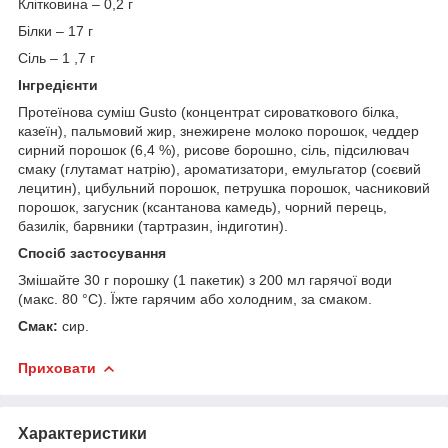
Клітковина – 0,2 г
Білки – 17 г
Сіль – 1 ,7 г
Інгредієнти
Протеїнова суміш Gusto (концентрат сироваткового білка,
казеїн), пальмовий жир, знежирене молоко порошок, чеддер
сирний порошок (6,4 %), рисове борошно, сіль, підсилювач
смаку (глутамат натрію), ароматизатори, емульгатор (соєвий
лецитин), цибульний порошок, петрушка порошок, часниковий
порошок, загусник (ксантанова камедь), чорний перець,
базилік, барвники (тартразин, індиготин).
Спосіб застосування
Змішайте 30 г порошку (1 пакетик) з 200 мл гарячої води
(макс. 80 °C). Їжте гарячим або холодним, за смаком.
Смак:
сир.
Приховати
Характеристики