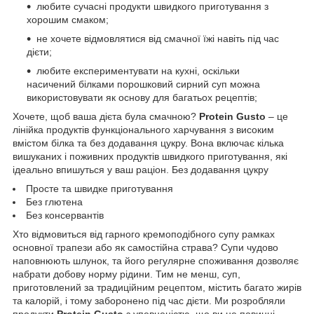
любите сучасні продукти швидкого приготування з
хорошим смаком;
не хочете відмовлятися від смачної їжі навіть під час
дієти;
любите експериментувати на кухні, оскільки
насичений білками порошковий сирний суп можна
використовувати як основу для багатьох рецептів;
Хочете, щоб ваша дієта була смачною?
Protein Gusto
– це
лінійка продуктів функціонального харчування з високим
вмістом білка та без додавання цукру. Вона включає кілька
вишуканих і поживних продуктів швидкого приготування, які
ідеально впишуться у ваш раціон. Без додавання цукру
Просте та швидке приготування
Без глютена
Без консервантів
Хто відмовиться від гарного кремоподібного супу рамках
основної трапези або як самостійна страва? Супи чудово
наповнюють шлунок, та його регулярне споживання дозволяє
набрати добову норму рідини. Тим не менш, суп,
приготовлений за традиційним рецептом, містить багато жирів
та калорій, і тому заборонено під час дієти. Ми розробляли
продукти
Protein Gusto
з упевненістю, що ви не повинні