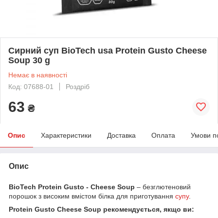
Сирний суп BioTech usa Protein Gusto Cheese
Soup 30 g
Немає в наявності
Код: 07688-01
Роздріб
63
₴
Опис
Характеристики
Доставка
Оплата
Умови п
Опис
BioTech Protein Gusto - Cheese Soup
– безглютеновий
порошок з високим вмістом білка для приготування
супу
.
Protein Gusto Cheese Soup рекомендується, якщо ви: