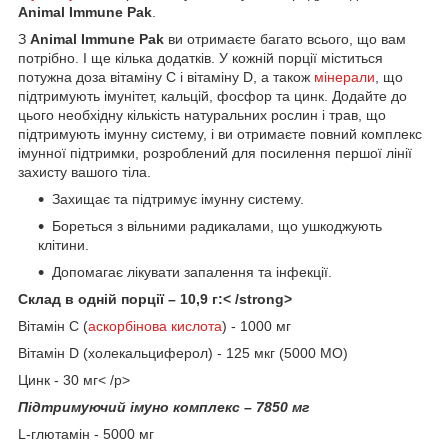
Animal Immune Pak
.
З
Animal Immune Pak
ви отримаєте багато всього, що вам
потрібно. І ще кілька додатків. У кожній порції міститься
потужна доза вітаміну C і вітаміну D, а також
мінерали
, що
підтримують імунітет, кальцій, фосфор та цинк. Додайте до
цього необхідну кількість натуральних рослин і трав, що
підтримують імунну систему, і ви отримаєте повний комплекс
імунної підтримки, розроблений для посилення першої лінії
захисту вашого тіла.
Захищає та підтримує імунну систему.
Бореться з вільними радикалами, що ушкоджують
клітини.
Допомагає лікувати запалення та інфекції.
Склад в одній порції – 10,9 г:< /strong>
Вітамін С (
аскорбінова кислота
) - 1000 мг
Вітамін D (холекальциферол) - 125 мкг (5000 МО)
Цинк - 30 мг< /p>
Підтримуючий імуно комплекс – 7850 мг
L-глютамін - 5000 мг