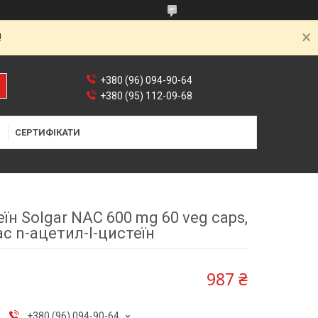
!
+380 (96) 094-90-64
+380 (95) 112-09-68
Я
СЕРТИФІКАТИ
н Solgar NAC 600 mg 60 veg caps,
c n-ацетил-l-цистеїн
987 ₴
+380 (96) 094-90-64