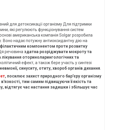
ивний для детоксикації організму Для підтримки
вини, які регулюють функціонування систем
о основі американська компанія Solgar розробила
ну. Воно надає потужну антиоксидантну дію на
рофілактичним компонентом проти розвитку
 Ця речовина
здатна розріджувати мокроту та
 лікування оториноларингологічних та
колітичний ефект, а також бере участь у синтезі
невмонії, синуситу, отиту, хвороб органів дихання
.
тет
, посилює захист природного бар'єру організму
в'язкості, тим самим підвищуючи її якість та
у, відтягує час настання задишки і збільшує час