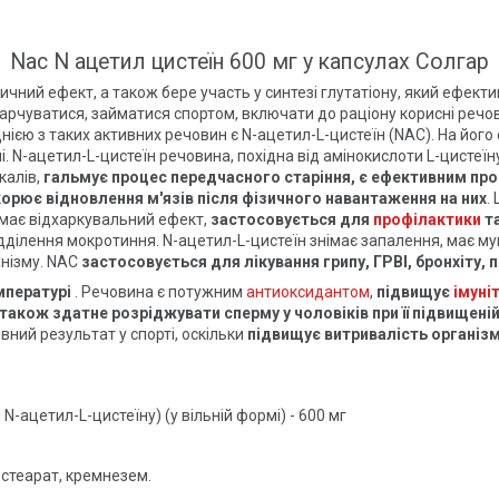
Nac N ацетил цистеїн 600 мг у капсулах Солгар
тичний ефект, а також бере участь у синтезі глутатіону, який ефект
арчуватися, займатися спортом, включати до раціону корисні речо
Однією з таких активних речовин є N-ацетил-L-цистеїн (NAC). На йог
мі. N-ацетил-L-цистеїн речовина, похідна від амінокислоти L-цистеї
калів,
гальмує процес передчасного старіння, є ефективним п
орює відновлення м'язів після фізичного навантаження на них
.
 має відхаркувальний ефект,
застосовується для
профілактики
та
ідділення мокротиння. N-ацетил-L-цистеїн знімає запалення, має му
анізму. NAC
застосовується для лікування грипу, ГРВІ, бронхіту, п
мпературі
. Речовина є потужним
антиоксидантом
,
підвищує
імуні
також здатне розріджувати сперму у чоловіків при її підвищеній 
вний результат у спорті, оскільки
підвищує витривалість організм
 N-ацетил-L-цистеїну) (у вільній формі) - 600 мг
стеарат, кремнезем.