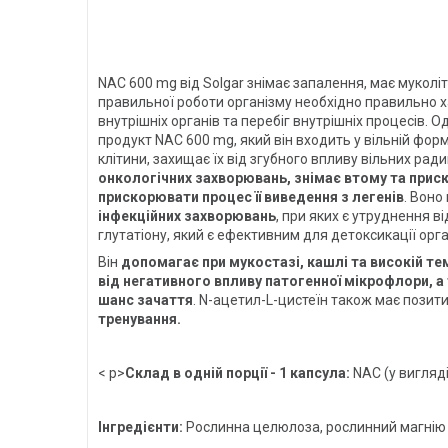
NAC 600 mg від Solgar знімає запалення, має муколі
правильної роботи організму необхідно правильно х
внутрішніх органів та перебіг внутрішніх процесів. 
продукт NAC 600 mg, який він входить у вільній фор
клітини, захищає їх від згубного впливу вільних ради
онкологічних захворювань, знімає втому та приск
прискорювати процес її виведення з легенів
. Воно
інфекційних захворювань
, при яких є утруднення в
глутатіону, який є ефективним для детоксикації орг
Він
допомагає при мукостазі, кашлі та високій те
від негативного впливу патогенної мікрофлори, а 
шанс зачаття
. N-ацетил-L-цистеїн також має позити
тренування.
< p>
Склад в одній порції - 1 капсула:
NAC (у вигляді
Інгредієнти:
Рослинна целюлоза, рослинний магнію 