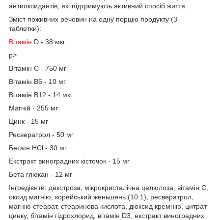
антиоксидантів, які підтримують активний спосіб життя.
Зміст поживних речовин на одну порцію продукту (3
таблетки):
Вітамін
D - 38 мкг
p>
Вітамін C - 750 мг
Вітамін B6 - 10 мг
Вітамін B12 - 14 мкг
Магній - 255 мг
Цинк - 15 мг
Ресвератрол - 50 мг
Бетаїн HCl - 30 мг
Екстракт виноградних кісточок - 15 мг
Бета глюкан - 12 мг
Інгредієнти: декстроза, мікрокристалічна целюлоза, вітамін C,
оксид магнію, корейський женьшень (10:1), ресвератрол,
магнію стеарат, стеаринова кислота, діоксид кремнію, цитрат
цинку, бітамін гідрохлорид, вітамін D3, екстракт виноградних