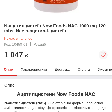
N-ацетилцистеїн Now Foods NAC 1000 mg 120
tabs, Nac n-ацетил-l-цистеїн
Немає в наявності
Код: 10459-01
Роздріб
1 047
₴
Опис
Характеристики
Доставка
Оплата
Умови п
Опис
Ацетилцистеин Now Foods NAC
N-ацетил-цистеїн (NAC)
- це стабільна форма неосновної
амінокислоти L-цистеїну. Це сірковмісна амінокислота, що діє