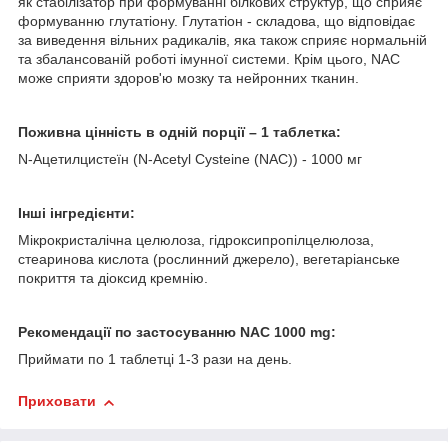
як стабілізатор при формуванні білкових структур, що сприяє
формуванню глутатіону. Глутатіон - складова, що відповідає
за виведення вільних радикалів, яка також сприяє нормальній
та збалансованій роботі імунної системи. Крім цього, NAC
може сприяти здоров'ю мозку та нейронних тканин.
Поживна цінність в одній порції – 1 таблетка:
N-Ацетилцистеїн (N-Acetyl Cysteine (NAC)) - 1000 мг
Інші інгредієнти:
Мікрокристалічна целюлоза, гідроксипропілцелюлоза,
стеаринова кислота (рослинний джерело), вегетаріанське
покриття та діоксид кремнію.
Рекомендації по застосуванню NAC 1000 mg:
Приймати по 1 таблетці 1-3 рази на день.
Приховати