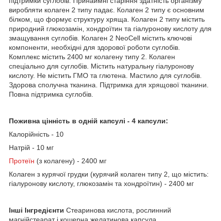
підтримки суглобів. Принаймні старіння здатність організму
виробляти колаген 2 типу падає. Колаген 2 типу є основним
білком, що формує структуру хряща. Колаген 2 типу містить
природний глюкозамін, хондроїтин та гіалуронову кислоту для
змащування суглобів. Колаген 2 NeoCell містить ключові
компоненти, необхідні для здорової роботи суглобів.
Комплекс містить 2400 мг колагену типу 2. Колаген
спеціально для суглобів. Містить натуральну гіалуронову
кислоту. Не містить ГМО та глютена. Мастило для суглобів.
Здорова сполучна тканина. Підтримка для хрящової тканини.
Повна підтримка суглобів.
Поживна цінність в одній капсулі - 4 капсули:
Калорійність - 10
Натрій - 10 мг
Протеїн
(з колагену) - 2400 мг
Колаген з курячої грудки (курячий колаген типу 2, що містить:
гіалуронову кислоту, глюкозамін та хондроїтин) - 2400 мг
Інші Інгредієнти
Стеаринова кислота, рослинний
магнійстеарат і кошерна желатинова капсула.