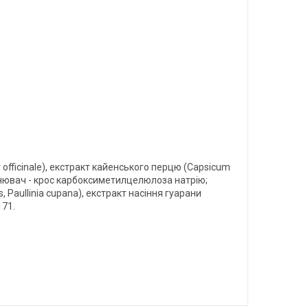
 officinale), екстракт кайенського перцю (Capsicum
повнювач - крос карбоксиметилцелюлоза натрію;
is, Paullinia cupana), екстракт насіння гуарани
171.