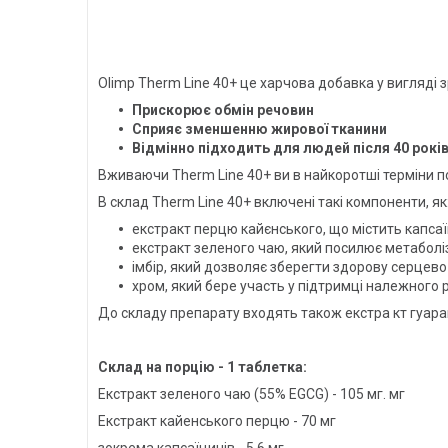
Olimp Therm Line 40+ це харчова добавка у вигляді 
Прискорює обмін речовин
Сприяє зменшенню жирової тканини
Відмінно підходить для людей після 40 рокі
Вживаючи Therm Line 40+ ви в найкоротші терміни поз
В склад Therm Line 40+ включені такі компоненти, як
екстракт перцю кайєнського, що містить капсаї
екстракт зеленого чаю, який посилює метаболі
імбір, який дозволяє зберегти здорову серцево
хром, який бере участь у підтримці належного р
До складу препарату входять також екстра кт гуаран
Склад на порцію - 1 таблетка:
Екстракт зеленого чаю (55% EGCG) - 105 мг. мг
Екстракт кайенського перцю - 70 мг