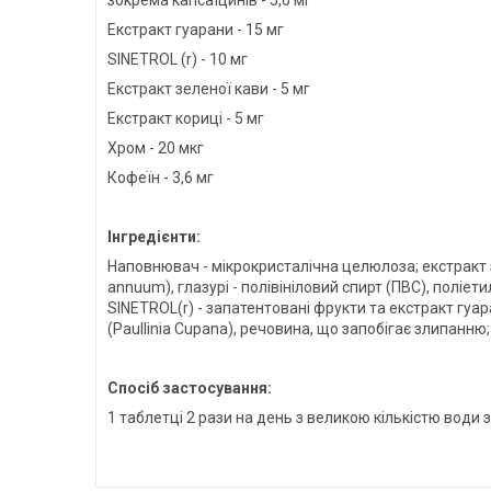
зокрема капсаїцинів - 5,6 мг
Екстракт гуарани - 15 мг
SINETROL (r) - 10 мг
Екстракт зеленої кави - 5 мг
Екстракт кориці - 5 мг
Хром - 20 мкг
Кофеїн - 3,6 мг
Інгредієнти:
Наповнювач - мікрокристалічна целюлоза; екстракт зе
annuum), глазурі - полівініловий спирт (ПВС), поліе
SINETROL(r) - запатентовані фрукти та екстракт гуарани 
(Paullinia Cupana), речовина, що запобігає злипанню;
Спосіб застосування:
1 таблетці 2 рази на день з великою кількістю води з