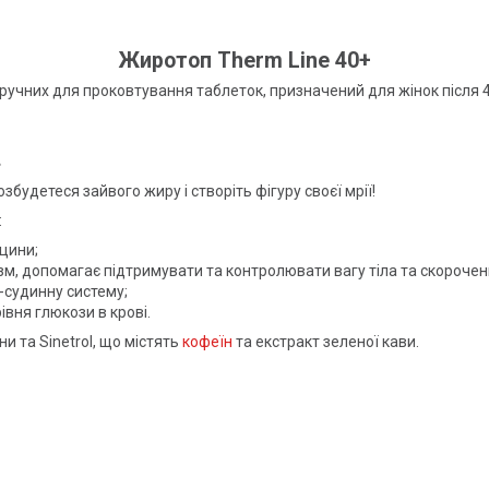
Жиротоп Therm Line 40+
зручних для проковтування таблеток, призначений для жінок після 4
в
будетеся зайвого жиру і створіть фігуру своєї мрії!
:
цини;
зм, допомагає підтримувати та контролювати вагу тіла та скорочен
-судинну систему;
івня глюкози в крові.
и та Sinetrol, що містять
кофеїн
та екстракт зеленої кави.