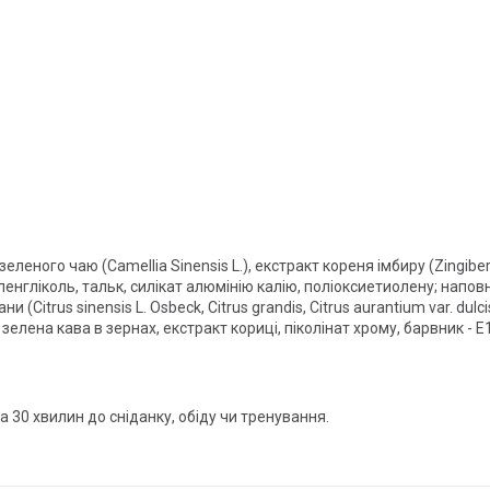
леного чаю (Camellia Sinensis L.), екстракт кореня імбиру (Zingiber
тиленгліколь, тальк, силікат алюмінію калію, поліоксиетиолену; на
(Citrus sinensis L. Osbeck, Citrus grandis, Citrus aurantium var. dulc
 зелена кава в зернах, екстракт кориці, піколінат хрому, барвник - E
а 30 хвилин до сніданку, обіду чи тренування.